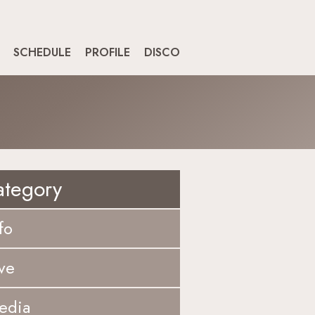
SCHEDULE
PROFILE
DISCO
ategory
fo
ve
edia