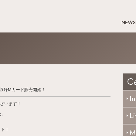
NEWS
C
！全5曲収録Mカード販売開始！
In
ございます！
Li
た。
ート！
M