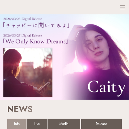
NEWS
SCHEDULE
PROFILE
DISCO
NEWS
Info
Live
Media
Release