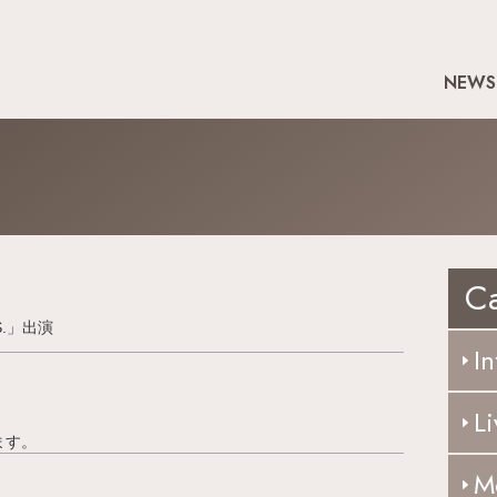
NEWS
C
S.」出演
In
Li
ます。
M