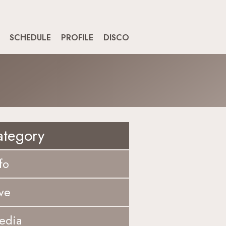
SCHEDULE
PROFILE
DISCO
ategory
fo
ve
edia